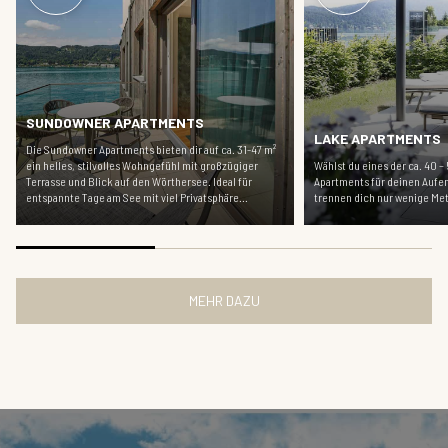
SUNDOWNER APARTMENTS
LAKE APARTMENTS
Die Sundowner Apartments bieten dir auf ca. 31-47 m²
ein helles, stilvolles Wohngefühl mit großzügiger
Wählst du eines der ca. 40 –
Terrasse und Blick auf den Wörthersee. Ideal für
Apartments für deinen Aufe
entspannte Tage am See mit viel Privatsphäre...
trennen dich nur wenige Me
MEHR DAZU