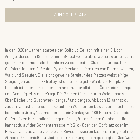
ZUM GOLFPLATZ
In den 1920er Jahren startete der Golfclub Dellach mit einer 9-Loch-
Anlage, die schon 1950 zu einem 18-Loch-Golfplatz erweitert wurde. Damit
gehört er seit mehr als 90 Jahren zu den besten Clubs in Europa. Der
Golfplatz liegt am Fuße des Pyramidenkogels inmitten von Blumenwiesen,
Wald und Seeufer. Die leicht gewellte Struktur des Platzes weist einige
Steigungen auf – ein E-Trolley ist daher eine gute Wahl. Der Golfplatz
Dellach ist einer der spielerisch anspruchsvollsten in Österreich, Länge
und Genauigkeit sind gefragt! Die Bahnen führen durch Waldschneisen,
über Bäche und Buschwerk, bergauf und bergab. Ab Loch 12 kannst du
zudem fantastische Ausblicke auf den Wörthersee bewundern. Loch 16 ist
besonders „tricky“: zu meistern ist ein Schlag von 180 Metern. Die besten
Golfer sitzen bekanntlich im legendären „19. Loch“, dem Clubhaus. Hier
kannst du auf der Sonnenterrasse mit Blick über den Golfplatz oder im
Restaurant das absolvierte Spiel Revue passieren lassen. In angenehmer
Atmosphäre genießt du köstliche Erfrischungen, ein gepflegtes Glas Wein