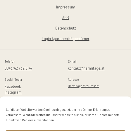
Impressum
AGB
Datenschutz
Login Apartment-Eigentümer
Telefon
E-mail
0043/42 732 0144
kontakt@hermitage.at
Social Media
Adresse
Facebook
Hermitage Vital Resort
Instagram
Golfstraße 14-16
Auf dieser Website werden Cookies eingesetzt, um Ihre Online-Erfahrung zu
A-9082 Maria Wörth / Dellach
verbessern. Wenn Sie weiter auf unserer Website surfen, erklären Sie sich mit dem
Einsatz von Cookies einverstanden.