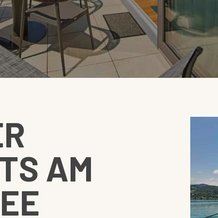
ER
TS AM
EE