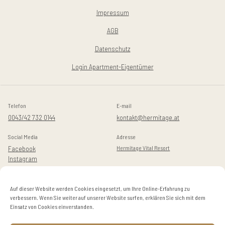
Impressum
AGB
Datenschutz
Login Apartment-Eigentümer
Telefon
E-mail
0043/42 732 0144
kontakt@hermitage.at
Social Media
Adresse
Facebook
Hermitage Vital Resort
Instagram
Golfstraße 14-16
Auf dieser Website werden Cookies eingesetzt, um Ihre Online-Erfahrung zu
A-9082 Maria Wörth / Dellach
verbessern. Wenn Sie weiter auf unserer Website surfen, erklären Sie sich mit dem
Einsatz von Cookies einverstanden.