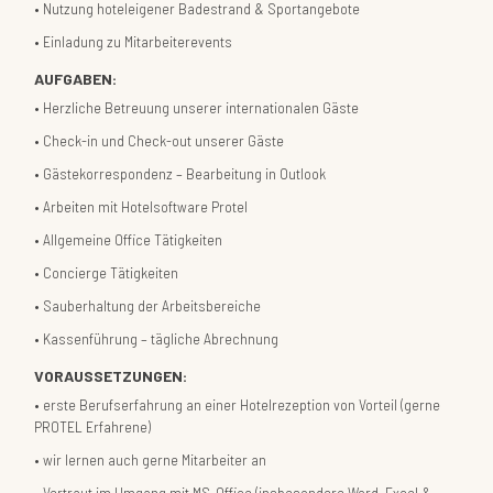
Nutzung hoteleigener Badestrand & Sportangebote
Einladung zu Mitarbeiterevents
AUFGABEN:
Herzliche Betreuung unserer internationalen Gäste
Check-in und Check-out unserer Gäste
Gästekorrespondenz – Bearbeitung in Outlook
Arbeiten mit Hotelsoftware Protel
Allgemeine Office Tätigkeiten
Concierge Tätigkeiten
Sauberhaltung der Arbeitsbereiche
Kassenführung – tägliche Abrechnung
VORAUSSETZUNGEN:
erste Berufserfahrung an einer Hotelrezeption von Vorteil (gerne
PROTEL Erfahrene)
wir lernen auch gerne Mitarbeiter an
Vertraut im Umgang mit MS-Office (insbesondere Word, Excel &